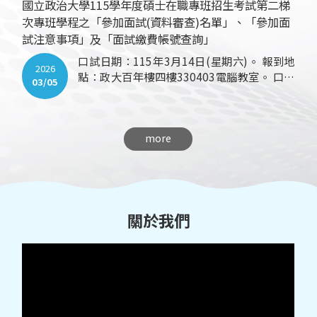
有不便，歡迎來信或來電告知，感謝您。 <正
國立政治大學115學年度碩士在職專班招生考試第二梯
取生> 一、請填妥「錄取生報到意願書」(如附
次專班學程之「參加面試(資料審查)名單」、「參加面
件)及「畢業證書正本」(改名者須附戶籍謄本
試注意事項」及「面試繳費帳號查詢」
影本)，於115年4月15日前(郵戳為憑)， 郵寄
口試日期：115年3月14日(星期六)。 報到地
(掛號)至：116臺北市文山區指南路二段64號
2026
點：政大百年樓四樓330403電腦教室。 口試
百年樓四樓 國立政治大學圖檔所圖書資訊學數
03/05
說明：口試時間一場約15分鐘，第一場於上午
位碩士在職專班辦公室。 二、請備妥製作學生
9：00開始。每位同學請準備1分鐘自我介紹。
證用大頭照(建議使用證件照)(檔名_請寫上大
圖資數位專班辦公室聯絡電話：02-
名OOO)。於115年4月15日前， Email至
more
29393091#62959毛助教 當日口試場次時間
mwmao@nccu.edu.tw 或
表，請見附件pdf檔。 政大115學年度碩士在
elisnccu@gmail.com 如未能於規定期限內郵
職專班招生考試第二梯次專班學程之「參加面
寄至本校，視同放棄錄取資格。 <備取生>
試名單」、「參加面試注意事項」
一、請填妥「錄取生報到意願書」(如附件)，
https://www.nccu.edu.tw/p/406-1000-
於115年4月15日前(郵戳為憑)， 郵寄(掛號)
21989,r122.php?Lang=zh-tw
關於我們
至：116臺北市文山區指南路二段64號百年樓
四樓 國立政治大學圖檔所圖書資訊學數位碩士
在職專班辦公室。 ※若正取生有放棄資格者，
專班辦公室將以電話通知備取生遞補。 如未能
於規定期限內郵寄至本校，視同放棄錄取資
格。 感謝您的配合!