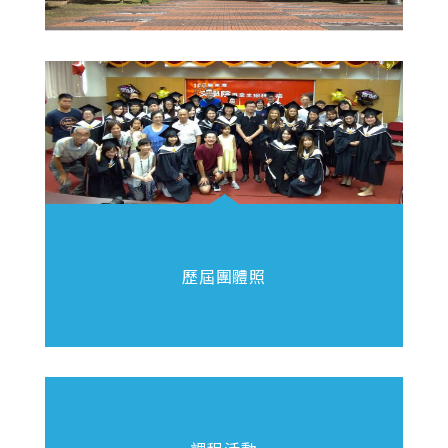
歷屆團體照