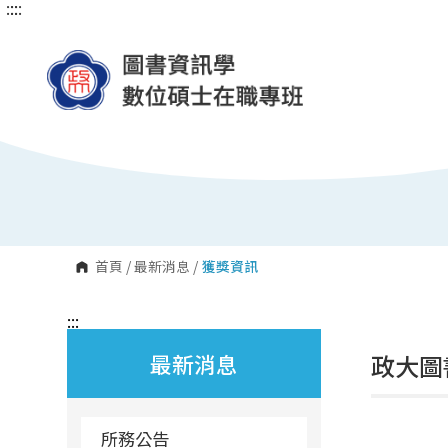
:::
:::
跳
到
主
要
內
容
區
塊
首頁
/
最新消息
/
獲獎資訊
:::
最新消息
政大圖
所務公告