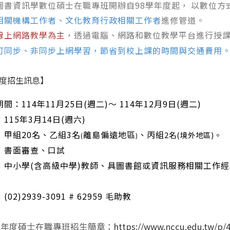
圖書資訊學數位碩士在職專班開辦自
98
學年度起，
以數位方
相關機構工作者、文化教育行政相關工作者
進修管道。
線上網路教學為主
，透過電腦、網路和數位教學平台進行授
可同步、非同步上網學習，節省到校上課的時間與交通費用
度招生訊息】
間：114年11月25日(週二)～ 114年12月9日(週二)
：
115
年
3
日(週六)
月
14
：甲組
20
名、乙組
3
名
離島偏遠地區
、丙組
2名(境外地區)。
(
)
：書面審查、口試
：中小學
(
含高級中學
)
教師、具圖書館或資訊服務相關工作經
：
(02)2939-3091 # 62959
毛助教
5學年度碩士在職專班招生簡章
https://www.nccu.edu.tw/p/
：