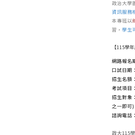
政治大學
資訊服務
本專班以
習，
學生
【
115
學年
網路報名期
口試日期
招生名額
考試項目
招生對象
之一即可
)
諮詢電話
政大11