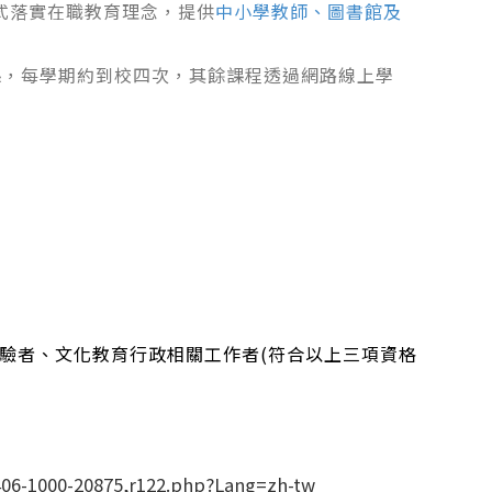
式落實在職教育理念，提供
中小學教師、圖書館及
課，每學期約到校四次，其餘課程透過網路線上學
。
驗者、文化教育行政相關工作者
(
符合以上三項資格
406-1000-20875,r122.php?Lang=zh-tw