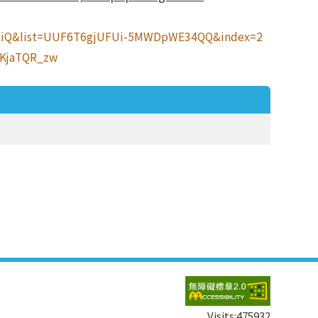
xEiQ&list=UUF6T6gjUFUi-5MWDpWE34QQ&index=2
vKjaTQR_zw
Visits:
475932