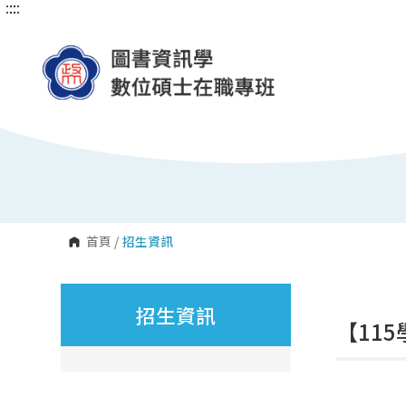
:::
:::
跳
到
主
要
內
容
區
塊
首頁
/
招生資訊
招生資訊
【11