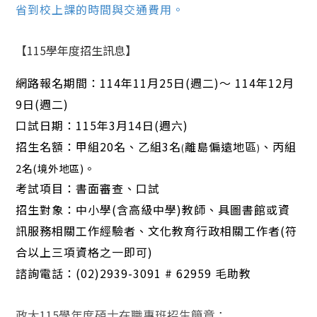
省到校上課的時間與交通費用。
【
115
學年度招生訊息】
網路報名期間：114年11月25日(週二)～ 114年12月
9日(週二)
口試日期：
115
年
3
日(週六)
月
14
招生名額：甲組
20
名、乙組
3
名
離島偏遠地區
、丙組
(
)
2名(境外地區)。
考試項目：書面審查、口試
招生對象：中小學
(
含高級中學
)
教師、具圖書館或資
訊服務相關工作經驗者、文化教育行政相關工作者
(
符
合以上三項資格之一即可
)
諮詢電話：
(02)2939-3091 # 62959
毛助教
政大115學年度碩士在職專班招生簡章
：