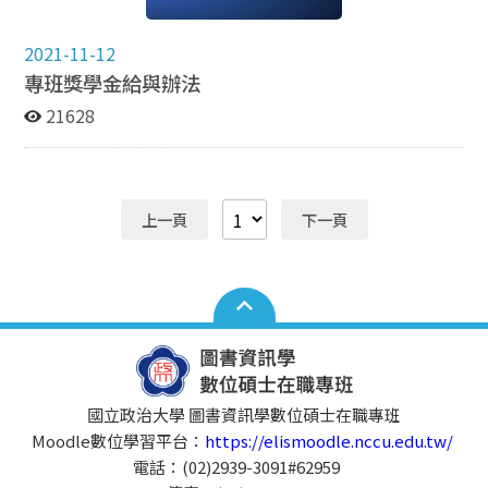
統/學生資訊系統/學術服務/學位考試申請系統/進行個人
化檢核，在完成資料填報後列印申請表單送交學系所辦公
2021-11-12
室進行學位考試申請作業。 <論文裝訂封面> 色調精裝本
專班獎學金給與辦法
採用墨綠色，平裝本採用鵝黃色。
21628
上一頁
下一頁
國立政治大學 圖書資訊學數位碩士在職專班
Moodle數位學習平台：
https://elismoodle.nccu.edu.tw/
電話：(02)2939-3091#62959