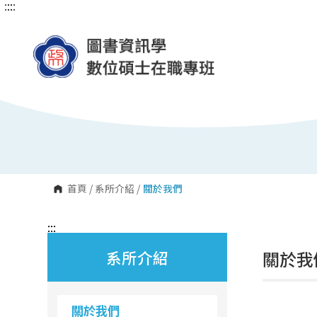
:::
:::
跳
到
主
要
內
容
區
塊
首頁
/
系所介紹
/
關於我們
:::
系所介紹
關於我
關於我們