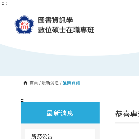
:::
:::
跳
到
主
要
內
容
區
塊
首頁
/
最新消息
/
獲獎資訊
:::
最新消息
恭喜專
所務公告